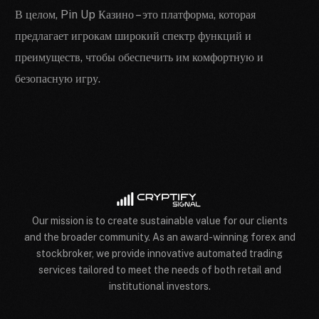
В целом, Pin Up Казино – это платформа, которая
предлагает игрокам широкий спектр функций и
преимуществ, чтобы обеспечить им комфортную и
безопасную игру.
Our mission is to create sustainable value for our clients
and the broader community. As an award-winning forex and
stockbroker, we provide innovative automated trading
services tailored to meet the needs of both retail and
institutional investors.