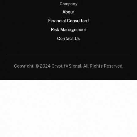
Company
About
Financial Consultant
Risk Management
Contact Us
Copyright: © 2024 Cryptify Signal. All Rights Reserved.